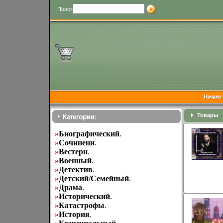
Поиск
Товары
»
Биографический
.
»
Cочинени
.
»
Вестерн
.
»
Военный
.
»
Детектив
.
»
Детский/Семейный
.
»
Драма
.
»
Исторический
.
»
Катастрофы
.
»
История
.