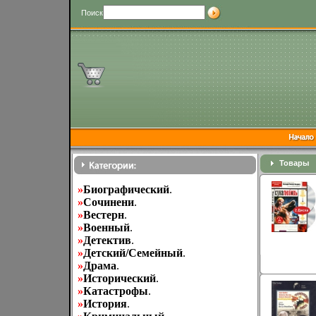
Поиск
Товары
»
Биографический
.
»
Cочинени
.
»
Вестерн
.
»
Военный
.
»
Детектив
.
»
Детский/Семейный
.
»
Драма
.
»
Исторический
.
»
Катастрофы
.
»
История
.