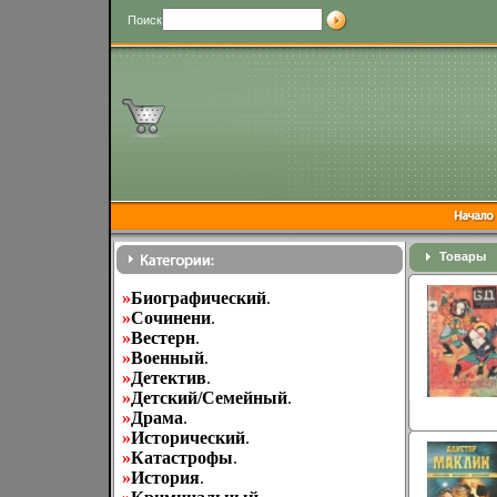
Поиск
Товары
»
Биографический
.
»
Cочинени
.
»
Вестерн
.
»
Военный
.
»
Детектив
.
»
Детский/Семейный
.
»
Драма
.
»
Исторический
.
»
Катастрофы
.
»
История
.