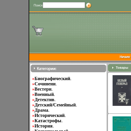
Поиск
Товары
»
Биографический
.
»
Cочинени
.
»
Вестерн
.
»
Военный
.
»
Детектив
.
»
Детский/Семейный
.
»
Драма
.
»
Исторический
.
»
Катастрофы
.
»
История
.