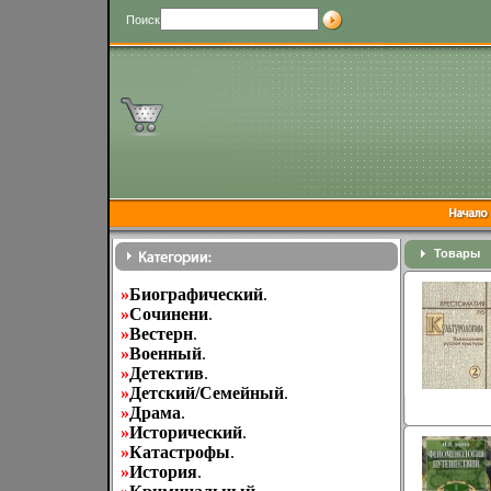
Поиск
Товары
»
Биографический
.
»
Cочинени
.
»
Вестерн
.
»
Военный
.
»
Детектив
.
»
Детский/Семейный
.
»
Драма
.
»
Исторический
.
»
Катастрофы
.
»
История
.